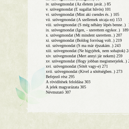
iv. szövegmondat (Az életem javát..) 85
v. szövegmondat (Е sugallat hűvös) 101
vi. szövegmondat (Mint aki csendes és..) 105
vii. szövegmondat (А szellemek utcaja ez) 153
viii. szövegmondat (S még néhány lépés benne..) 
ix. szövegmondat (Igen, - szerettem egykor..) 189
х. szövegmondat (Mi mindent szerettem..) 207
xi. szövegmondat (Boldog forrósag volt..) 219
xii. szövegmondat (S mа már éjszakám..) 243
xiii. szövegmondat (Ne higyjétek, nem sohajtok) 
xiv. szövegmondat (Mert annyi jár nekem) 259
xv. szövegmondat (Hogy jobban megismerjelek..) 
xvi. szövegmondat (Sötét vagy-e) 271
xvii. szövegmondat (Kivel а sötétségben..) 273
Befejező rész 295
А rövidítések feloldása 303
А jelek magyarázata 305
Névmutató 307