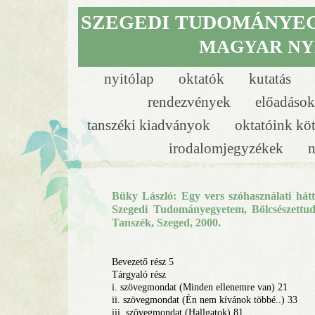
SZEGEDI
TUDOMÁNYE
MAGYAR NY
nyitólap
oktatók
kutatás
rendezvények
előadáso
tanszéki kiadványok
oktatóink kö
irodalomjegyzékek
n
Büky László: Egy vers szóhasználati hátt
Szegedi Tudományegyetem, Bölcsészett
Tanszék, Szeged, 2000.
Bevezető rész 5
Tárgyaló rész
i. szövegmondat (Minden ellenemre van) 21
ii. szövegmondat (Én nem kívánok többé..) 33
iii. szövegmondat (Hallgatok) 81