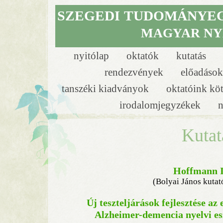
SZEGEDI
TUDOMÁNYE
MAGYAR NY
nyitólap
oktatók
kutatás
rendezvények
előadáso
tanszéki kiadványok
oktatóink kö
irodalomjegyzékek
n
Kutat
Hoffmann I
(Bolyai János kutat
Új teszteljárások fejlesztése az
Alzheimer-demencia nyelvi es