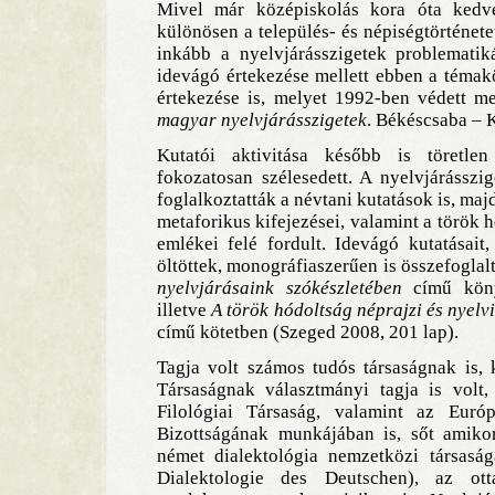
Mivel már középiskolás kora óta kedvel
különösen a település- és népiségtörténet
inkább a nyelvjárásszigetek problematik
idevágó értekezése mellett ebben a témak
értekezése is, melyet 1992-ben védett m
magyar nyelvjárásszigetek
. Békéscsaba – 
Kutatói aktivitása később is töretlen
fokozatosan szélesedett. A nyelvjárásszi
foglalkoztatták a névtani kutatások is, ma
metaforikus kifejezései, valamint a török
emlékei felé fordult. Idevágó kutatásait
öltöttek, monográfiaszerűen is összefoglal
nyelvjárásaink szókészletében
című köny
illetve
A török hódoltság néprajzi és nyelv
című kötetben (Szeged 2008, 201 lap).
Tagja volt számos tudós társaságnak is
Társaságnak választmányi tagja is volt
Filológiai Társaság, valamint az Eur
Bizottságának munkájában is, sőt amiko
német dialektológia nemzetközi társasága
Dialektologie des Deutschen), az ot