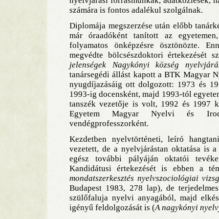
nyelvjárási forrásmunkák, adatközlések, h
számára is fontos adalékul szolgálnak.
Diplomája megszerzése után előbb tanárk
már óraadóként tanított az egyetemen,
folyamatos önkép­zésre ösztönözte. E
megvédte bölcsészdoktori értekezését szü
jelenségek Nagykónyi község nyelvjár
tanársegédi állást kapott a BTK Magyar N
nyugdíjazásáig ott dolgozott: 1973 és 19
1993-ig docensként, majd 1993-tól egyetem
tanszék vezetője is volt, 1992 és 1997 
Egyetem Magyar Nyelvi és Iroda
vendégprofesszorként.
Kezdetben nyelvtörténeti, leíró hangta
vezetett, de a nyelvjárástan oktatása is a
egész további pályáján oktatói tevéke
Kandidátusi értekezését is ebben a té
mondatszerkesztés nyelvszociológiai viz
Budapest 1983, 278 lap), de terjedelmes
szülőfaluja nyelvi anyagából, majd elkés
igényű feldolgozását is (
A nagykónyi nyelv