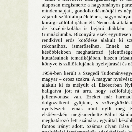
alaposan megismerte a hagyományos parasz
mindennapjait, gondolkodásmódját és nép
zájárult szülőfaluja életének, hagyomány
koráig szülőfalujában élt. Nemcsak általános
de középiskolába is bejáró diákként 
Gimnáziumba. Bizonyára ezek együttesen i
rendkívül erős kötődése alakult ki sz
rokonaihoz, ismerőseihez. Ennek az
későbbiekben meghatározó jelentőség
kutatásainak tematikájában, hiszen írása
könyve is szülőfalujának nyelvjárását és n
1959-ben került a Szegedi Tudományegye
magyar – orosz szakra. A magyar nyelvész
alakult ki és mélyült el. Elsősor­ban Nyí
hallgatva jött rá arra, hogy szülőfalu
jellemvonása van. Ezeket már harmad
dolgozatként gyűjteni, s szövegközlé
nyelvészeti témák iránt nyílt meg 
elsőévesként megismerhette Bálint Sándor
meghatározó lett számára, egyúttal késő
fontos irányt adott. Számos olyan írás