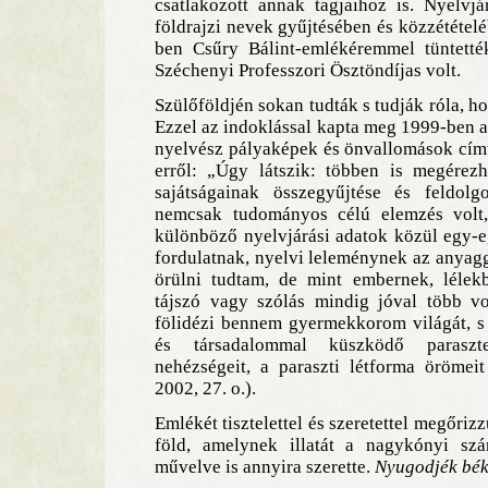
csatlakozott annak tagjaihoz is. Nyelvjá
földrajzi nevek gyűjtésében és közzététel
ben Csűry Bálint-emlékéremmel tüntetté
Széchenyi Professzori Ösztöndíjas volt.
Szülőföldjén sokan tudták s tudják róla, ho
Ezzel az indoklással kapta meg 1999-ben a
nyelvész pályaképek és önvallomások című
erről: „Úgy látszik: többen is megérez
sajátságainak összegyűjtése és feldolg
nemcsak tudományos célú elemzés volt
különböző nyelvjárási adatok közül egy-e
fordulatnak, nyelvi leleménynek az anyag
örülni tudtam, de mint embernek, lélek
tájszó vagy szólás mindig jóval több vo
fölidézi bennem gyermekkorom világát, s 
és társadalommal küszködő parasztem
nehézségeit, a paraszti létforma örömei
2002, 27. o.).
Emlékét tisztelettel és szeretettel megőriz
föld, amelynek illatát a nagykónyi szán
művelve is annyira szerette.
Nyugodjék bé