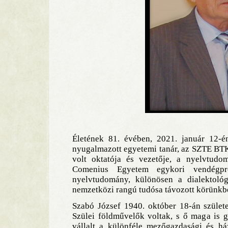
Életének 81. évében, 2021. január 12-é
nyugalmazott egyetemi tanár, az SZTE BT
volt oktatója és vezetője, a nyelvtud
Comenius Egyetem egykori vendégpro
nyelvtudomány, különösen a dialektoló
nemzetközi rangú tudósa távozott körünkb
Szabó József 1940. október 18-án szület
Szülei földművelők voltak, s ő maga is 
vállalt a különféle mezőgazdasági és há