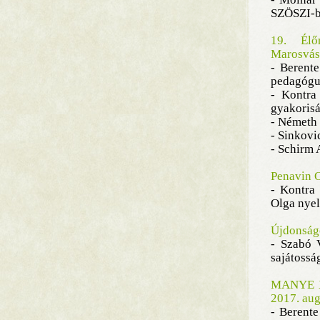
SZÖSZI-
19. Élő
Marosvás
- Berente
pedagógu
- Kontra
gyakorisá
- Németh 
- Sinkovi
- Schirm 
Penavin O
- Kontra
Olga nyel
Újdonságo
- Szabó 
sajátossá
MANYE XX
2017. aug
- Berente