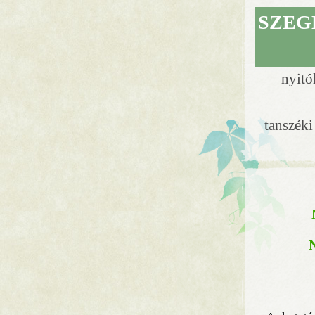
SZEG
nyitó
tanszék
N