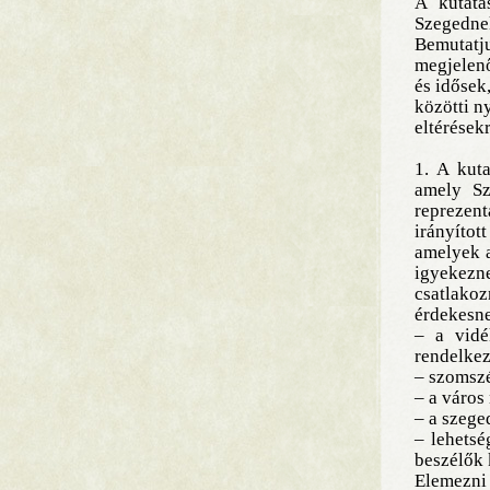
A kutatá
Szegednek
Bemutatj
megjelenő
és idősek
közötti n
eltérésekr
1. A kuta
amely Sz
reprezen
irányítot
amelyek a
igyekezn
csatlako
érdekesne
– a vidé
rendelkez
– szomszé
– a város
– a szege
– lehetsé
beszélők 
Elemezni