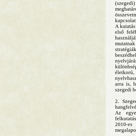
(szegedi
meghatár
összevetn
kapcsolat
A kutatás
első fel
használj
mutatnak
stratégi
beszédhel
nyelvjárá
különbsé
életkorú,
nyelvhasz
arra is,
szegedi b
2. Szege
hangfelvé
Az egye
felkutatá
2010-es 
megalapoz