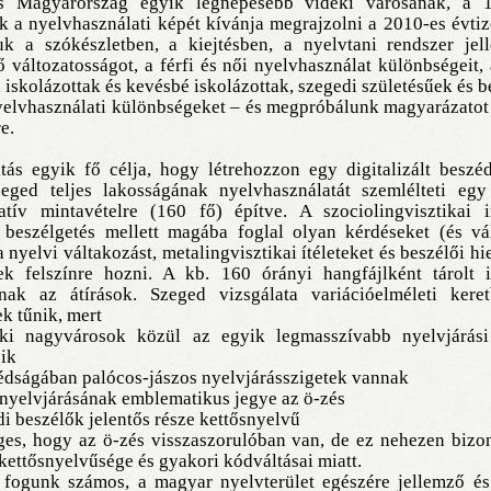
s Magyarország egyik legnépesebb vidéki városának, a 
 a nyelvhasználati képét kívánja megrajzolni a 2010-es évtiz
uk a szókészletben, a kiejtésben, a nyelvtani rendszer jel
 változatosságot, a férfi és női nyelvhasználat különbségeit, 
, iskolázottak és kevésbé iskolázottak, szegedi születésűek és 
yelvhasználati különbségeket – és megpróbálunk magyarázatot 
e.
tás egyik fő célja, hogy létrehozzon egy digitalizált beszé
eged teljes lakosságának nyelvhasználatát szemlélteti egy 
tatív mintavételre (160 fő) építve. A szociolingvisztikai i
t beszélgetés mellett magába foglal olyan kérdéseket (és vá
 nyelvi váltakozást, metalingvisztikai ítéleteket és beszélői h
ek felszínre hozni. A kb. 160 órányi hangfájlként tárolt i
znak az átírások. Szeged vizsgálata variációelméleti kere
k tűnik, mert
ki nagyvárosok közül az egyik legmasszívabb nyelvjárási 
ik
dságában palócos-jászos nyelvjárásszigetek vannak
 nyelvjárásának emblematikus jegye az ö-zés
di beszélők jelentős része kettősnyelvű
ges, hogy az ö-zés visszaszorulóban van, de ez nehezen bizo
kettősnyelvűsége és gyakori kódváltásai miatt.
 fogunk számos, a magyar nyelvterület egészére jellemző és 