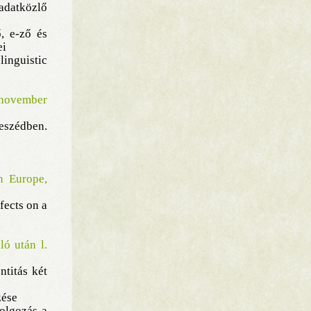
adatközlő
, e-ző és
ei
inguistic
 november
szédben.
n Europe,
fects on a
ló után l.
ntitás két
zése
olgozás a