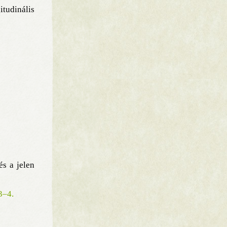
tudinális
s a jelen
3–4.