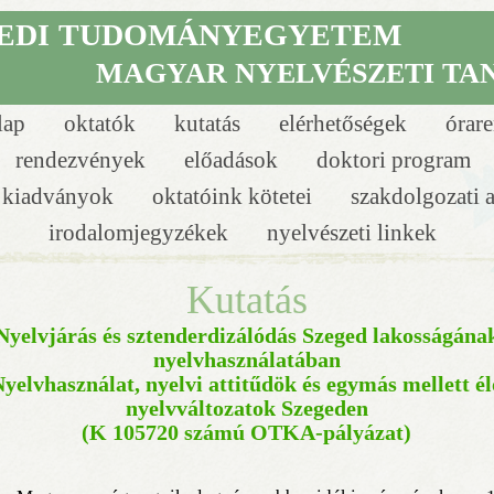
EDI
TUDOMÁNYEGYETEM
MAGYAR NYELVÉSZETI TA
lap
oktatók
kutatás
elérhetőségek
órar
rendezvények
előadások
doktori program
i kiadványok
oktatóink kötetei
szakdolgozati 
irodalomjegyzékek
nyelvészeti linkek
Kutatás
Nyelvjárás és sztenderdizálódás Szeged lakosságána
nyelvhasználatában
yelvhasználat, nyelvi attitűdök és egymás mellett él
nyelvváltozatok Szegeden
(K 105720 számú OTKA-pályázat)