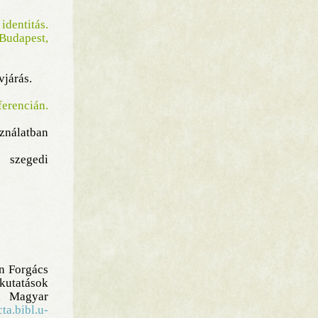
dentitás.
 Budapest,
vjárás.
erencián.
sználatban
 szegedi
In Forgács
kutatások
, Magyar
cta.bibl.u-