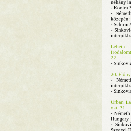
néhány in
- Kontra 
- Németh
közepén:
- Schirm 
- Sinkovi
interjúkb
Lehet-e
Irodalom
22.
- Sinkovi
20. Élőny
- Németh
interjúkb
- Sinkovi
Urban La
okt. 31. –
- Németh 
Hungary
- Sinkovi
Szeged, 