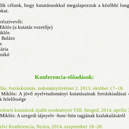
dik célunk, hogy kutatásunkkal megalapozzuk a későbbi longi
okat.
 résztvevői:
klós (a kutatás vezetője)
iklós
 Balázs
a
ária
Anikó
Konferencia-előadások:
dás, forráskutatás, tudománytörténet 2. 2013. október 17–18.
Miklós: A jövő nyelvtudományi kutatásainak forráskiadásai é
k felelőssége
rténeti kutatások újabb eredményei VIII. Szeged, 2014. április 
Miklós: A szegedi tájnyelv -hon/-hön ragjának kialakulásáról
elvi Konferencia, Nyitra, 2014. szeptember 18‒20.