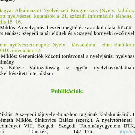
gyar Alkalmazott Nyelvészeti Kongresszus (Nyelv, kultúra, i
tt nyelvészeti kutatások a 21. századi információs térben).
ilis 15–16.
Miklós: A nyelvjárási beszéd megítélése az iskola falai között
cs Balázs: Szegedi tanárjelöltek és a Szeged környéki ö-ző nyel
temi nyelvészeti napok: Nyelv – társadalom – elme című konf
2019. november 12.
Miklós: Generációk közötti törésvonal a nyelvjárási nyelvha
nulmány
ics Balázs: Változatosság az egyéni nyelvhasználatban
kel készített interjúkban
Publikációk:
klós: A szegedi tájnyelv -hon/-hön ragjának kialakulásáról. 
émeth Miklós, Sinkovics Balázs (szerk.), A nyelvtörténeti 
redményei VIII. Szeged: Szegedi Tudományegyetem BTK
vészeti Tanszék, 147–156.
http://a