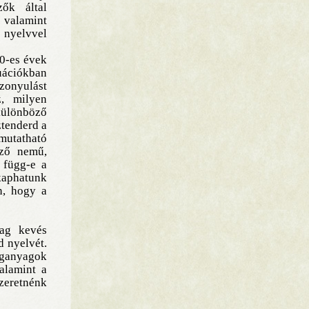
zők által
 valamint
, nyelvvel
0-es évek
uációkban
zonyulást
z, milyen
különböző
ztenderd a
mutatható
öző nemű,
y függ-e a
 kaphatunk
n, hogy a
lag kevés
d nyelvét.
ganyagok
valamint a
zeretnénk