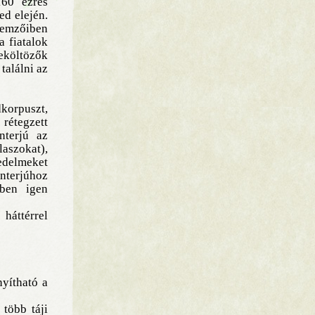
160 ezres
ed elején.
lemzőiben
a fiatalok
beköltözők
találni az
dkorpuszt,
rétegzett
nterjú az
laszokat),
iedelmeket
nterjúhoz
tben igen
háttérrel
nyítható a
több táji