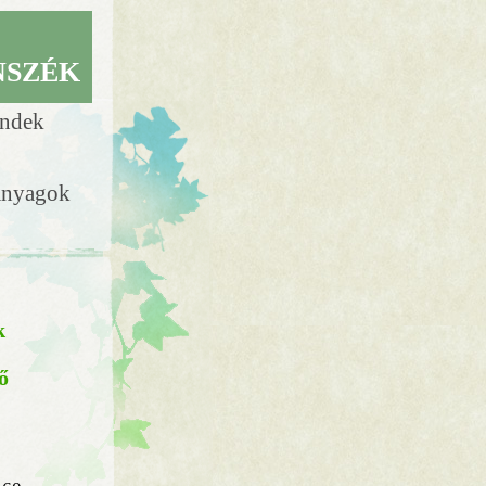
NSZÉK
endek
anyagok
k
ő