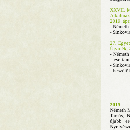
XXVII. Ma
Alkalmazo
2019. ápr
- Németh 
- Sinkovi
27. Egye
Újvidék, 
- Németh 
– esetta
-
Sinkov
beszélők
2015
Németh Mi
Tamás, N
újabb e
Nyel