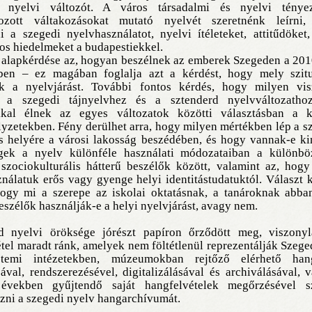
) nyelvi változót. A város társadalmi és nyelvi ténye
ozott váltakozásokat mutató nyelvét szeretnénk leírni,
i a szegedi nyelvhasználatot, nyelvi ítéleteket, attitűdöket
os hiedelmeket a budapestiekkel.
 alapkérdése az, hogyan beszélnek az emberek Szegeden a 201
ében – ez magában foglalja azt a kérdést, hogy mely szit
ák a nyelvjárást. További fontos kérdés, hogy milyen vis
 a szegedi tájnyelvhez és a sztenderd nyelvváltozatho
ákkal élnek az egyes változatok közötti választásban a 
yzetekben. Fény derülhet arra, hogy milyen mértékben lép a s
s helyére a városi lakosság beszédében, és hogy vannak-e ki
gek a nyelv különféle használati módozataiban a különb
 szociokulturális hátterű beszélők között, valamint az, hog
nálatuk erős vagy gyenge helyi identitástudatuktól. Választ
 hogy mi a szerepe az iskolai oktatásnak, a tanároknak abba
eszélők használják-e a helyi nyelvjárást, avagy nem.
d nyelvi öröksége jórészt papíron őrződött meg, viszony
tel maradt ránk, amelyek nem föltétlenül reprezentálják Szege
temi intézetekben, múzeumokban rejtőző elérhető han
sával, rendszerezésével, digitalizálásával és archiválásával, 
években gyűjtendő saját hangfelvételek megőrzésével s
ni a szegedi nyelv hangarchívumát.