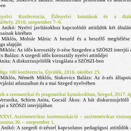
ben
nyelvi Konferencia, Élőnyelvi kutatások és a dialek
árhely, 2016. szeptember 7–9.
 Anikó: Nyelvi javításokhoz kapcsolódó attitűdök két általá
sainak körében
 Miklós, Molnár Mária: A beszéd és a beszélő megítélése
ga alapján
Miklós: Az idős korosztály ö-zése Szegeden a SZÖSZI interjúi 
cs Balázs: A szegedi idős korosztály nyelvi attitűdjei
Anita: A diskurzusjelölők vizsgálata a SZÖSZI-ben
lga 100 konferencia, Újvidék, 2016. október 25.
 Miklós, Németh Miklós, Sinkovics Balázs: Az ö-zés állapot
vjárási atlaszaiban és a mai Szeged nyelvében
k a szemantikai és pragmatikai kutatásokban, Szeged, 2017. áp
Veronika, Schirm Anita, Gocsál Ákos: A hát diskurzusjelölő 
gai a SZÖSZI interjújában
VI. Aszimmetrikus kommunikáció – aszimmetrikus viszony
usztus 30. – szeptember 1.
 Anikó: A szegedi ö-zéssel kapcsolatos pedagógusi attitűdök