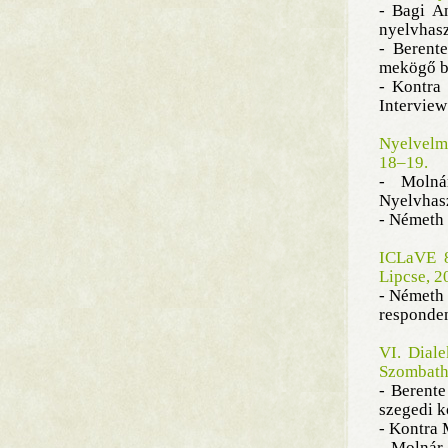
- Bagi A
nyelvhas
- Berent
mekögő be
- Kontra
Interview
Nyelvelm
18–19.
- Molná
Nyelvhasz
- Németh 
ICLaVE 8
Lipcse, 2
- Németh 
responden
VI. Diale
Szombath
- Berente
szegedi k
- Kontra 
- Molnár