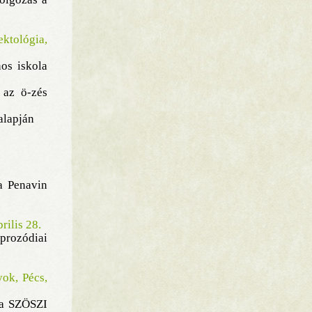
tológia,
nos iskola
 az ö-zés
alapján
a Penavin
rilis 28.
prozódiai
ok, Pécs,
 a SZÖSZI