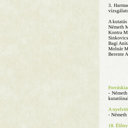
3. Harma
vizsgálat
A kutatás
Németh Mi
Kontra M
Sinkovics
Bagi Anit
Molnár M
Berente 
Forráskia
- Németh 
kutatóina
A nyelvtö
- Németh 
18. Élőny