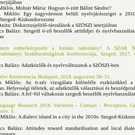
terjújában
Miklós, Molnár Mária: Hogyan ö-zött Bálint Sándor?
 Miklós: Egy nagyvároson belüli nyelvjárássziget a 201
 Szeged–Kiskundorozsma
Anita: Diskurzusjelölő-társulások a SZÖSZI interjúiban
cs Balázs: Szegedi ö-ző beszélők attitűdjei és nyelvhasznál
an
 nem emberközpontú a humán tudomány? A SZAB Ny
tudományi Szakbizottságának konferenciája, Szeged, 2017.
cs Balázs: Adatközlők és nyelvváltozatok a SZÖSZI-ben
elvi Konferencia, Budapest, 2018. augusztus 30–31.
 Miklós: Az ö-zés vizsgálata különféle eszközökkel a
an. Helyességi ítéletek, az adatközlők választásai és beszédpro
cs Balázs: A fel~föl váltakozás szegedi beszélők nyelvhasznála
nguage Research 2018. Variation – Contact – Perception. Gr
 nov. 3.
Miklós: A dialect island in a city in the 2010s: Szeged-Kisku
cs Balázs: Attitudes toward standardisation and local diale
Hungary