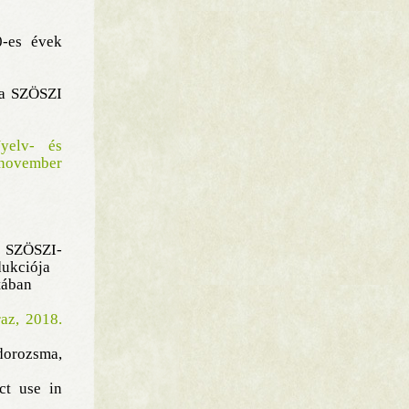
0-es évek
ata SZÖSZI
elv- és
 november
 SZÖSZI-
dukciója
tában
az, 2018.
ndorozsma,
ct use in