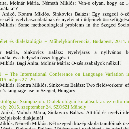
nita, Molnár Mária, Németh Miklós: Van-e olyan, hogy az „
ználata”?
e Anikó, Kontra Miklós, Sinkovics Balázs: Egy szegedi ö-ző
szélő nyelvhasználatának és nyelvi attitűdjeinek összefüggés
 Miklós: Some methodological problems in the Szeged Sociol
élet és dialektológia – Műhelykonferencia, Budapest, 2014.
r Mária, Sinkovics Balázs: Nyelvjárás a nyilvános be
nálat és a helyszín összefüggései
Miklós, Bagi Anita, Molnár Mária: Ö-zés szabályok nélkül?
. – The International Conference on Language Variation i
015. május 27–29.
Miklós, Kontra Miklós, Sinkovics Balázs: Two fieldworkers’ ef
t’s language use in Szeged, Hungary
ktológiai Szimpozion. Dialektológiai kutatások az ezredfordu
ely, 2015. szeptember 24. SZÖSZI Műhely
 Anikó, Molnár Mária, Sinkovics Balázs: Attitűd és nyelvi ide
özépiskola diákjainál
Miklós, Németh Miklós: Két szegedi középiskola tanulóinak ö-
 Mária, Sinkovics Balázs: Módszertani problémák és adatfeld