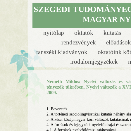
SZEGEDI
TUDOMÁNYE
MAGYAR NY
nyitólap
oktatók
kutatás
rendezvények
előadáso
tanszéki kiadványok
oktatóink kö
irodalomjegyzékek
n
Németh Miklós: Nyelvi változás és vál
tényezők tükrében. Nyelvi változók a XVI
2009.
1. Bevezetés
2. A történeti szociolingvisztikai kutatás néhány a
3. A kései középmagyar kori változók kutatásának
4. A források és lejegyzőik nyelvföldrajzi és szocio
4.1. A források nyelvföldrajzi sajátosságai