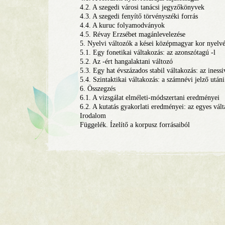
4.2. A szegedi városi tanácsi jegyzőkönyvek
4.3. A szegedi fenyítő törvényszéki forrás
4.4. A kuruc folyamodványok
4.5. Révay Erzsébet magánlevelezése
5. Nyelvi változók a kései középmagyar kor nyel
5.1. Egy fonetikai váltakozás: az azonszótagú -l
5.2. Az -ért hangalaktani változó
5.3. Egy hat évszázados stabil váltakozás: az iness
5.4. Szintaktikai váltakozás: a számnévi jelző utá
6. Összegzés
6.1. A vizsgálat elméleti-módszertani eredményei
6.2. A kutatás gyakorlati eredményei: az egyes vál
Irodalom
Függelék. Ízelítő a korpusz forrásaiból