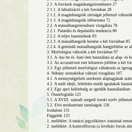
2.1. A források magánhangzórendszere 27
2.1.1. A labializáció a két forrásban 28
2.1.2. A magánhangzók zártságát jellemző változó
2.1.3. A magánhangzók időtartama 72
2.2. A mássalhangzórendszer vizsgálata 78
2.2.1. Palatális és depalatális tendencia 80
2.2.2. A teljes hasonulások 83
2.2.3. A mássalhangzók kiesése a két forrásban 85
2.2.4. A geminált mássalhangzók hangjelölése az a
3. Morfológiai változók a két forrásban 97
3.1. A -ba/-be és -ban/-ben használata az alap- és 
3.2. Az accusativusi eset kétszeres jelölése a két f
3.3. Egy jellemző morfológiai váltakozás az igera
4. Néhány szintaktikai változó vizsgálata 107
4.1. A mennyiségjelzős szerkezet alaptagjának szám
4.2. A múlt idejű, feltételes módú igealakok hasz
4.3. Egy apró különbség az igeidők használatában: 
5. Összefoglalás 121
5.1. A XVIII. századi szegedi írnoki nyelv jellemz
5.2. Elvi-módszertani tanulságok 126
Irodalom 131
Függelék 133
1. melléklet: A tanácsi jegyzőkönyv iratainak tema
2. melléklet: A kontrollforrás (a levéltári forrás átí