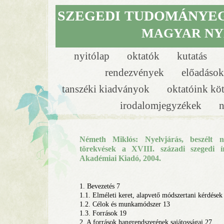
SZEGEDI
TUDOMÁNYE
MAGYAR NY
nyitólap
oktatók
kutatás
rendezvények
előadáso
tanszéki kiadványok
oktatóink kö
irodalomjegyzékek
n
Németh Miklós: Nyelvjárás, beszélt n
törekvések a XVIII. századi szegedi í
Akadémiai Kiadó, 2004.
1. Bevezetés 7
1.1. Elméleti keret, alapvető módszertani kérdések
1.2. Célok és munkamódszer 13
1.3. Források 19
2. A források hangrendszerének sajátosságai 27