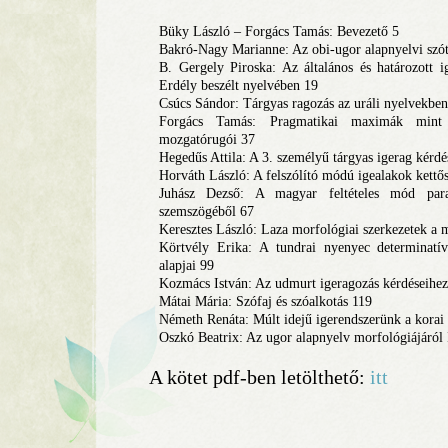
Büky László – Forgács Tamás: Bevezető 5
Bakró-Nagy Marianne: Az obi-ugor alapnyelvi szót
B. Gergely Piroska: Az általános és határozott 
Erdély beszélt nyelvében 19
Csúcs Sándor: Tárgyas ragozás az uráli nyelvekbe
Forgács Tamás: Pragmatikai maximák mint a
mozgatórugói 37
Hegedűs Attila: A 3. személyű tárgyas igerag kérd
Horváth László: A felszólító módú igealakok kettő
Juhász Dezső: A magyar feltételes mód parad
szemszögéből 67
Keresztes László: Laza morfológiai szerkezetek a
Körtvély Erika: A tundrai nyenyec determinatív 
alapjai 99
Kozmács István: Az udmurt igeragozás kérdéseihez
Mátai Mária: Szófaj és szóalkotás 119
Németh Renáta: Múlt idejű igerendszerünk a kora
Oszkó Beatrix: Az ugor alapnyelv morfológiájáról 
A kötet pdf-ben letölthető:
itt