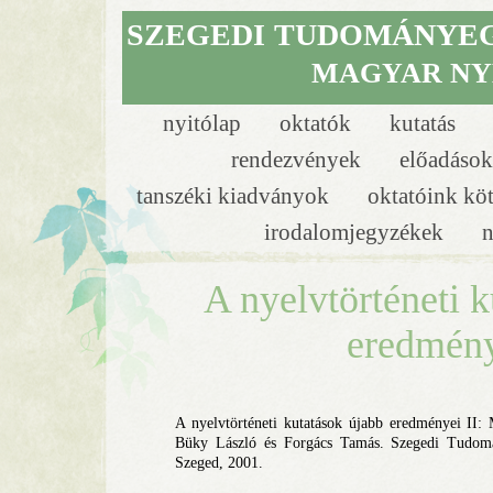
SZEGEDI
TUDOMÁNYE
MAGYAR NY
nyitólap
oktatók
kutatás
rendezvények
előadáso
tanszéki kiadványok
oktatóink kö
irodalomjegyzékek
n
A nyelvtörténeti 
eredmény
A nyelvtörténeti kutatások újabb eredményei II: 
Büky László és Forgács Tamás. Szegedi Tudom
Szeged, 2001.