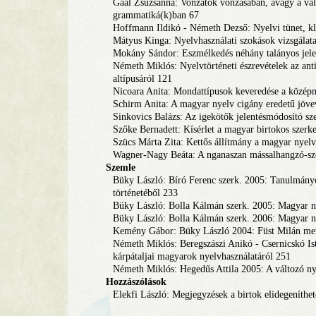
Gaál Zsuzsanna: Vonzatok vonzásában, avagy a val
grammatiká(k)ban 67
Hoffmann Ildikó - Németh Dezső: Nyelvi tünet, kl
Mátyus Kinga: Nyelvhasználati szokások vizsgálat
Mokány Sándor: Eszmélkedés néhány talányos jelen
Németh Miklós: Nyelvtörténeti észrevételek az an
altípusáról 121
Nicoara Anita: Mondattípusok keveredése a közép
Schirm Anita: A magyar nyelv cigány eredetű jöve
Sinkovics Balázs: Az igekötők jelentésmódosító sz
Szőke Bernadett: Kísérlet a magyar birtokos szerke
Szücs Márta Zita: Kettős állítmány a magyar nyel
Wagner-Nagy Beáta: A nganaszan mássalhangzó-s
Szemle
Büky László: Bíró Ferenc szerk. 2005: Tanulmány
történetéből 233
Büky László: Bolla Kálmán szerk. 2005: Magyar n
Büky László: Bolla Kálmán szerk. 2006: Magyar n
Kemény Gábor: Büky László 2004: Füst Milán met
Németh Miklós: Beregszászi Anikó - Csernicskó Istv
kárpátaljai magyarok nyelvhasználatáról 251
Németh Miklós: Hegedűs Attila 2005: A változó ny
Hozzászólások
Elekfi László: Megjegyzések a birtok elidegeníthe