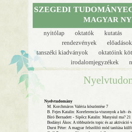
SZEGEDI
TUDOMÁNYE
MAGYAR NY
nyitólap
oktatók
kutatás
rendezvények
előadáso
tanszéki kiadványok
oktatóink kö
irodalomjegyzékek
n
Nyelvtudom
Nyelvtudomány
M. Korchmáros Valéria köszöntése 7
B. Fejes Katalin: Koreferencia-viszonyok a két- és
Bíró Bernadett - Sipőcz Katalin: Manysiul ma? 21
Bodányi Ákos: A többszörös topic és az aktiváció
Durst Péter: A magyar felszólító mód tanítása külf