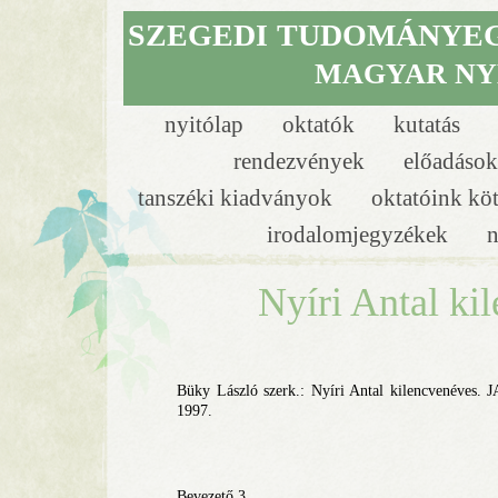
SZEGEDI
TUDOMÁNYE
MAGYAR NY
nyitólap
oktatók
kutatás
rendezvények
előadáso
tanszéki kiadványok
oktatóink kö
irodalomjegyzékek
n
Nyíri Antal ki
Büky László szerk.: Nyíri Antal kilencvenéves. 
1997.
Bevezető 3