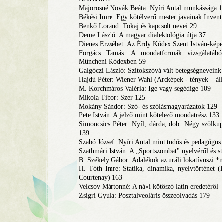
Majorosné Novák Beáta: Nyíri Antal munkássága 
Békési Imre: Egy kötélverő mester javainak Inven
Benkő Loránd: Tokaj és kapcsolt nevei 29
Deme László: A magyar dialektológia útja 37
Dienes Erzsébet: Az Érdy Kódex Szent István-kép
Forgács Tamás: A mondatformák vizsgálatából
Müncheni Kódexben 59
Galgóczi László: Szitokszóvá vált betegségneveink 
Hajdú Péter: Wiener Wahl (Arcképek - tények – ál
M. Korchmáros Valéria: Ige vagy segédige 109
Mikola Tibor: Szer 125
Mokány Sándor: Szó- és szólásmagyarázatok 129
Pete István: A jelző mint kötelező mondatrész 133
Simoncsics Péter: Nyíl, dárda, dob: Négy szölkup
139
Szabó József: Nyíri Antal mint tudós és pedagógu
Szathmári István: A „Sportszombat" nyelvéről és st
B. Székely Gábor: Adalékok az uráli lokatívuszi *
H. Tóth Imre: Statika, dinamika, nyelvtörténet 
Courtenay) 163
Velcsov Mártonné: A ná»i kötőszó latin eredetéről
Zsigri Gyula: Posztalveoláris összeolvadás 179