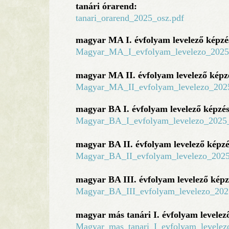
tanári órarend:
tanari_orarend_2025_osz.pdf
magyar MA I. évfolyam levelező képzé
Magyar_MA_I_evfolyam_levelezo_2025
magyar MA II. évfolyam levelező képz
Magyar_MA_II_evfolyam_levelezo_2025
magyar BA I. évfolyam levelező képzés
Magyar_BA_I_evfolyam_levelezo_2025_
magyar BA II. évfolyam levelező képzé
Magyar_BA_II_evfolyam_levelezo_2025
magyar BA III. évfolyam levelező képz
Magyar_BA_III_evfolyam_levelezo_202
magyar más tanári I. évfolyam levelez
Magyar_mas_tanari_I_evfolyam_levelez