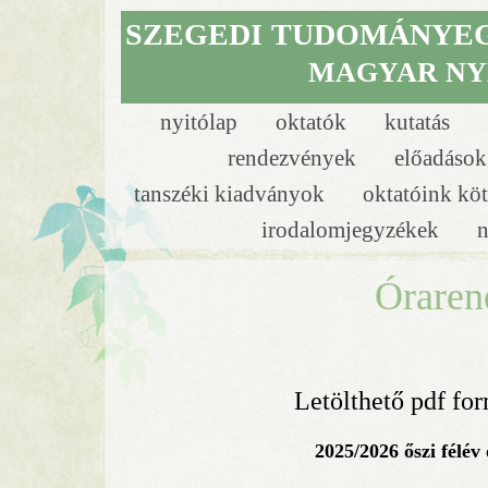
SZEGEDI
TUDOMÁNYE
MAGYAR NY
nyitólap
oktatók
kutatás
rendezvények
előadáso
tanszéki kiadványok
oktatóink köt
irodalomjegyzékek
n
Óraren
Letölthető pdf f
2025/2026 őszi félév