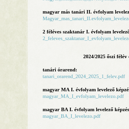
magyar más tanári II. évfolyam levele
Magyar_mas_tanari_II.evfolyam_levele
2 féléves szaktanár I. évfolyam levelez
2_feleves_szaktanar_I_evfolyam_levele
2024/2025 őszi félév
tanári órarend:
tanari_orarend_2024_2025_1_felev.pdf
magyar MA I. évfolyam levelező képzé
magyar_MA_I_evfolyam_levelezo.pdf
magyar BA I. évfolyam levelező képzés
magyar_BA_I_levelezo.pdf