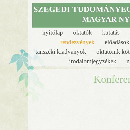
SZEGEDI
TUDOMÁNYE
MAGYAR NY
nyitólap
oktatók
kutatás
rendezvények
előadáso
tanszéki kiadványok
oktatóink köt
irodalomjegyzékek
n
Konfere