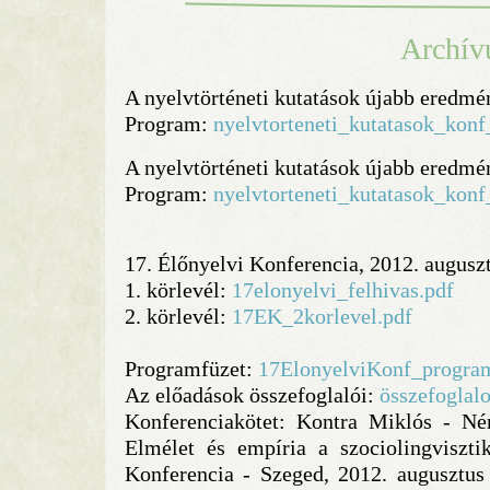
Archí
A nyelvtörténeti kutatások újabb eredmé
Program:
nyelvtorteneti_kutatasok_kon
A nyelvtörténeti kutatások újabb eredmé
Program:
nyelvtorteneti_kutatasok_kon
17. Élőnyelvi Konferencia, 2012. augusz
1.
körlevél:
17elonyelvi_felhivas.pdf
2.
körlevél:
17EK_2korlevel.pdf
Programfüzet:
17ElonyelviKonf_progra
Az előadások összefoglalói:
összefoglal
Konferenciakötet: Kontra Miklós - Né
Elmélet és empíria a szociolingviszti
Konferencia - Szeged, 2012. augusztus 