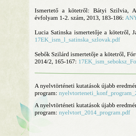
Ismertető a kötetről: Bátyi Szilvia,
évfolyam 1-2. szám, 2013, 183-186:
ANY
Lucia Satinska ismertetője a kötetről, 
17EK_ism_l_satinska_szlovak.pdf
Sebők Szilárd ismertetője a kötetről, 
2014/2, 165-167:
17EK_ism_seboksz_Fo
A nyelvtörténeti kutatások újabb eredmén
program:
nyelvtorteneti_konf_program_
A nyelvtörténeti kutatások újabb eredmén
program:
nyelvtort_2014_program.pdf