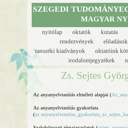
SZEGEDI
TUDOMÁNYE
MAGYAR NY
nyitólap
oktatók
kutatás
rendezvények
előadáso
tanszéki kiadványok
oktatóink köt
irodalomjegyzékek
n
Zs. Sejtes Györ
Az anyanyelvtanítás elméleti alapjai (
Az_anya
Az anyanyelvtanítás gyakorlata
(
az anyanyelvtanitas_gyakorlata_zs_sejtes_ku
Szakdolgozati témajavaslatok (
sejtes_gyorgy