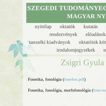
SZEGEDI
TUDOMÁNYE
MAGYAR NY
nyitólap
oktatók
kutatás
rendezvények
előadáso
tanszéki kiadványok
oktatóink köt
irodalomjegyzékek
n
Zsigri Gyula
Fonetika, fonológia (
fonefon.pdf
)
Fonetika, fonológia, morfofonológia (
fono-m