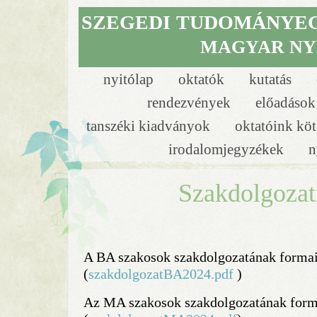
SZEGEDI
SZEGEDI
TUDOMÁNYE
TUDOMÁNYE
MAGYAR NY
MAGYAR NY
nyitólap
oktatók
kutatás
rendezvények
előadáso
tanszéki kiadványok
oktatóink köt
irodalomjegyzékek
n
Szakdolgozat
A BA szakosok szakdolgozatának forma
(
szakdolgozatBA2024.pdf
)
Az MA szakosok szakdolgozatának form