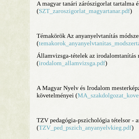
A magyar tanári zárószigorlat tartalma 
(
SZT_zaroszigorlat_magyartanar.pdf
)
Témakörök Az anyanyelvtanítás módsze
(
temakorok_anyanyelvtanitas_modszert
Államvizsga-tételek az irodalomtanítás
(
irodalom_allamvizsga.pdf
)
A Magyar Nyelv és Irodalom mesterkép
követelményei (
MA_szakdolgozat_ko
TZV pedagógia-pszichológia tételsor - a
(
TZV_ped_pszich_anyanyelvkieg.pdf
)