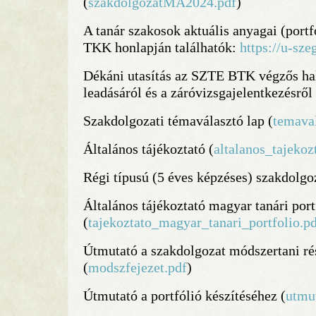
(
szakdolgozatMA2024.pdf
)
A tanár szakosok aktuális anyagai (port
TKK honlapján találhatók:
https://u-sz
Dékáni utasítás az SZTE BTK végzős ha
leadásáról és a záróvizsgajelentkezésről 
Szakdolgozati témaválasztó lap (
temaval
Általános tájékoztató (
altalanos_tajekoz
Régi típusú (5 éves képzéses) szakdolgoz
Általános tájékoztató magyar tanári por
(
tajekoztato_magyar_tanari_portfolio.p
Útmutató a szakdolgozat módszertani ré
(
modszfejezet.pdf
)
Útmutató a portfólió készítéséhez (
utmut