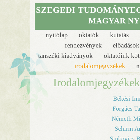
SZEGEDI
TUDOMÁNYE
MAGYAR NY
nyitólap
oktatók
kutatás
rendezvények
előadáso
tanszéki kiadványok
oktatóink köt
irodalomjegyzékek
n
Irodalomjegyzékek 
Békési Im
Forgács T
Németh Mi
Schirm An
Sinkovics B