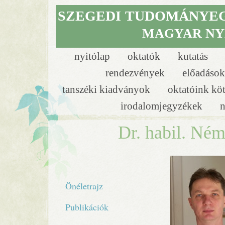
SZEGEDI
TUDOMÁNYE
MAGYAR NY
nyitólap
oktatók
kutatás
rendezvények
előadáso
tanszéki kiadványok
oktatóink kö
irodalomjegyzékek
n
Dr. habil. Né
Önéletrajz
Publikációk