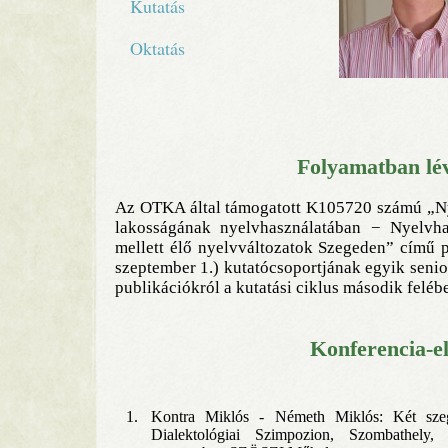
Kutatás
Oktatás
Folyamatban lév
Az OTKA által támogatott K105720 számú „Ny
lakosságának nyelvhasználatában − Nyelvha
mellett élő nyelvváltozatok Szegeden” című p
szeptember 1.) kutatócsoportjának egyik senior
publikációkról a kutatási ciklus második felébe
Konferencia-e
1.
Kontra Miklós - Németh Miklós: Két szege
Dialektológiai Szimpozion, Szombathely,