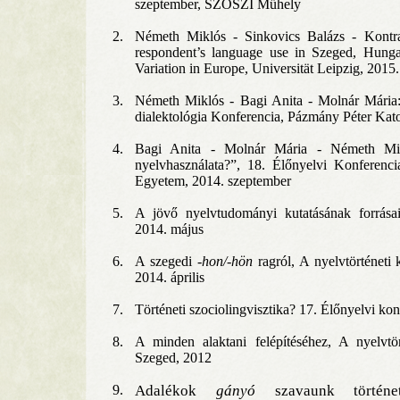
szeptember, SZÖSZI Műhely
2.
Németh Miklós - Sinkovics Balázs - Kontra
respondent’s language use in Szeged, Hung
Variation in Europe, Universität Leipzig, 2015
3.
Németh Miklós - Bagi Anita - Molnár Mária:
dialektológia Konferencia, Pázmány Péter Ka
4.
Bagi Anita - Molnár Mária - Németh Mik
nyelvhasználata?”, 18. Élőnyelvi Konferenci
Egyetem, 2014. szeptember
5.
A jövő nyelvtudományi kutatásának forrása
2014. május
6.
A szegedi
-hon/-hön
ragról, A nyelvtörténeti
2014. április
7.
Történeti szociolingvisztika? 17. Élőnyelvi ko
8.
A minden alaktani felépítéséhez, A nyelvtö
Szeged, 2012
9.
Adalékok
gányó
szavaunk történet