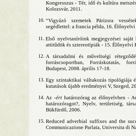
Kongresszus - Tér, idő és kultúra metszé
Kolozsvár, 2011.
10.
“Vigyázó szemetek Párizsra vesséte
segédlettel: a francia példa, 16. Élőnyelv
11.
Első nyelvtaníróink megjegyzései saját 
attitűdök és sztereotípiák - 15. Élőnyelvi
12.
A társadalmi és műveltségi rétegződé
forráscsoportban, Forráskutatás, for
Budapest, 2008. április 17-18.
13.
Egy szintaktikai váltakozás tipológiája é
kutatások újabb eredményei V, Szeged, 2
14.
Az
-ért
határozórag az élőnyelvben - A
határozóragot?, Nyelv, területiség, tár
Bükfürdő, 2006.
15.
Reduced adverbial suffixes and the suc
Communicazione Parlata, Universita di Na