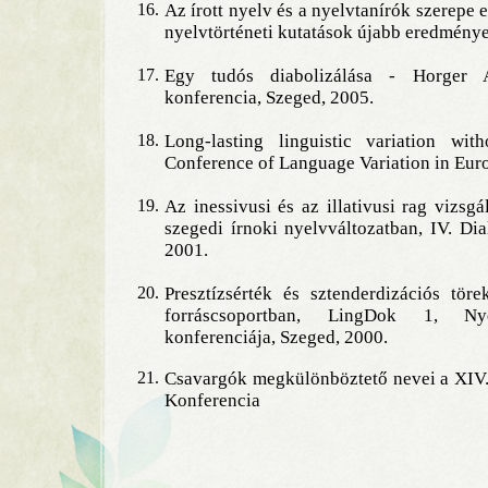
16.
Az írott nyelv és a nyelvtanírók szerepe 
nyelvtörténeti kutatások újabb eredménye
17.
Egy tudós diabolizálása - Horger An
konferencia, Szeged, 2005.
18.
Long-lasting linguistic variation wit
Conference of Language Variation in Eur
19.
Az inessivusi és az illativusi rag vizsgá
szegedi írnoki nyelvváltozatban, IV. Di
2001.
20.
Presztízsérték és sztenderdizációs tö
forráscsoportban, LingDok 1, Ny
konferenciája, Szeged, 2000.
21.
Csavargók megkülönböztető nevei a XIV
Konferencia