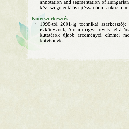
annotation and segmentation of Hungarian
kézi szegmentálás ejtésvariációk okozta pr
Kötetszerkesztés
•
1998-tól 2001-ig technikai szerkesztő
évkönyvnek, A mai magyar nyelv leírásána
kutatások újabb eredményei címmel meg
köteteinek.