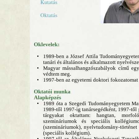
Kutatás
Oktatás
Oklevelek:
•
1989-ben a József Attila Tudományegyete
tanári és általános és alkalmazott nyelvésze
•
Magyar mássalhangzószabályok című egy
védtem meg.
•
1997-ben az egyetemi doktori fokozatomat á
Oktatói munka
Alapképzés
•
1989 óta a Szegedi Tudományegyetem Mag
1989-től 1997-ig tanársegédként, 1997-től
tárgyakat oktattam: hangtan, morfoló
szemináriumok és speciális kollégium
(szemináriumok), nyelvtudomány-történet (
(speciális kollégium).
•
1997-től az Általános Nyelvészeti Tanszék