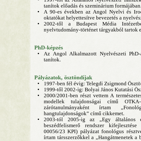
tanítok előadás és szeminárium formájában
•
A 90-es években az Angol Nyelvi és Irod
oktatókat helyettesítve bevezetés a nyelvész
•
2002-től a Budapest Média Intézet
nyelvtudomány-történet tárgyakból tartok e
PhD-képzés
•
Az Angol Alkalmazott Nyelvészeti PhD-a
tanítok.
Pályázatok, ösztöndíjak
•
1997-ben fél évig: Telegdi Zsigmond Ösztö
•
1999-től 2002-ig: Bolyai János Kutatási Ös
•
2000/2001-ben részt vettem A természetes
modellek tulajdonságai című OTKA
zárótanulmányaként írtam „Fonoló
hangtulajdonságok” című cikkemet.
•
2003-tól 2005-ig az „Egy általános c
beszédfelismerő rendszer kifejlesztés
00056/23 KPI) pályázat fonológus résztv
írtam társszerzőkkel a „Hangátmenetek a 