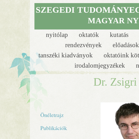
SZEGEDI
TUDOMÁNYE
MAGYAR NY
nyitólap
oktatók
kutatás
rendezvények
előadáso
tanszéki kiadványok
oktatóink kö
irodalomjegyzékek
n
Dr. Zsigr
Önéletrajz
Publikációk