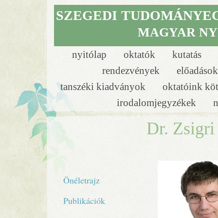
SZEGEDI
TUDOMÁNYE
MAGYAR NY
nyitólap
oktatók
kutatás
rendezvények
előadáso
tanszéki kiadványok
oktatóink kö
irodalomjegyzékek
n
Dr. Zsigr
Önéletrajz
Publikációk