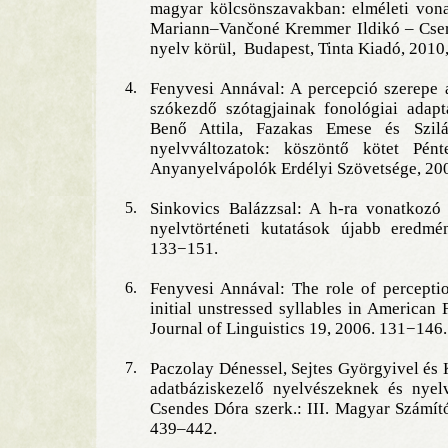
magyar kölcsönszavakban: elméleti vona
Mariann–Vančoné Kremmer Ildikó – Cser
nyelv körül, Budapest, Tinta Kiadó, 2010
4.
Fenyvesi Annával: A percepció szerepe 
szókezdő szótagjainak fonológiai adap
Benő Attila, Fazakas Emese és Szil
nyelvváltozatok: köszöntő kötet Pént
Anyanyelvápolók Erdélyi Szövetsége, 20
5.
Sinkovics Balázzsal: A h-ra vonatkozó 
nyelvtörténeti kutatások újabb eredm
133−151.
6.
Fenyvesi Annával: The role of perceptio
initial unstressed syllables in America
Journal of Linguistics 19, 2006. 131−146.
7.
Paczolay Dénessel, Sejtes Györgyivel és 
adatbáziskezelő nyelvészeknek és nyel
Csendes Dóra szerk.: III. Magyar Számít
439–442.