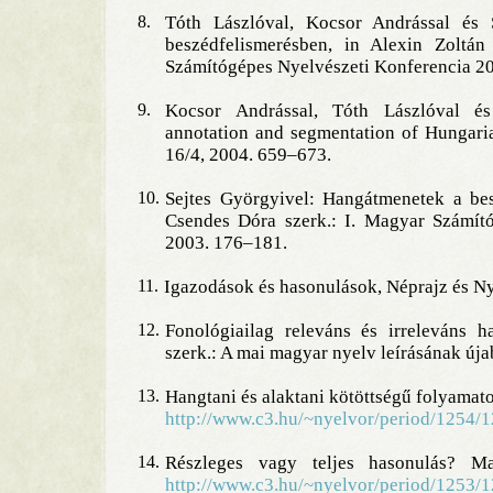
8.
Tóth Lászlóval, Kocsor Andrással és 
beszédfelismerésben, in Alexin Zoltá
Számítógépes Nyelvészeti Konferencia 2
9.
Kocsor Andrással, Tóth Lászlóval és
annotation and segmentation of Hungari
16/4, 2004. 659–673.
10.
Sejtes Györgyivel: Hangátmenetek a bes
Csendes Dóra szerk.: I. Magyar Számít
2003. 176–181.
11.
Igazodások és hasonulások, Néprajz és N
12.
Fonológiailag releváns és irreleváns 
szerk.: A mai magyar nyelv leírásának új
13.
Hangtani és alaktani kötöttségű folyama
http://www.c3.hu/~nyelvor/period/1254/
14.
Részleges vagy teljes hasonulás? M
http://www.c3.hu/~nyelvor/period/1253/