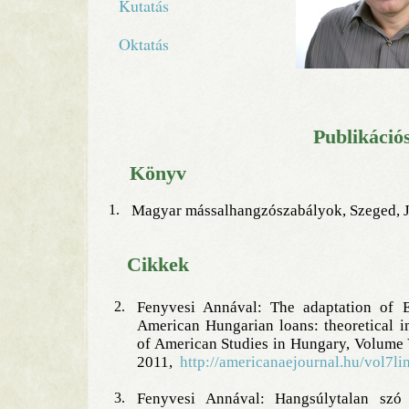
Kutatás
Oktatás
Publikációs
Könyv
1.
Magyar mássalhangzószabályok, Szeged, J
Cikkek
2.
Fenyvesi Annával: The adaptation of En
American Hungarian loans: theoretical
of American Studies in Hungary, Volume 
2011,
http://americanaejournal.hu/vol7li
3.
Fenyvesi Annával: Hangsúlytalan szó 