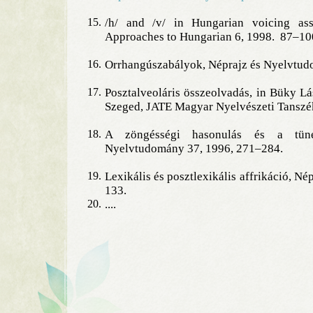
15.
/h/ and /v/ in Hungarian voicing assi
Approaches to Hungarian 6, 1998. 87–10
16.
Orrhangúszabályok, Néprajz és Nyelvtud
17.
Posztalveoláris összeolvadás, in Büky Lá
Szeged, JATE Magyar Nyelvészeti Tanszé
18.
A zöngésségi hasonulás és a tüné
Nyelvtudomány 37, 1996, 271–284.
19.
Lexikális és posztlexikális affrikáció, 
133.
20.
....