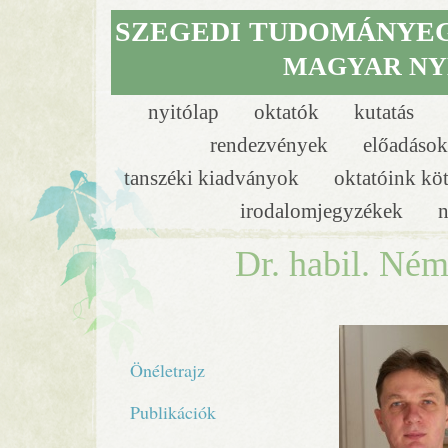
SZEGEDI
TUDOMÁNYE
MAGYAR NY
nyitólap
oktatók
kutatás
rendezvények
előadáso
tanszéki kiadványok
oktatóink kö
irodalomjegyzékek
n
Dr. habil. Né
Önéletrajz
Publikációk