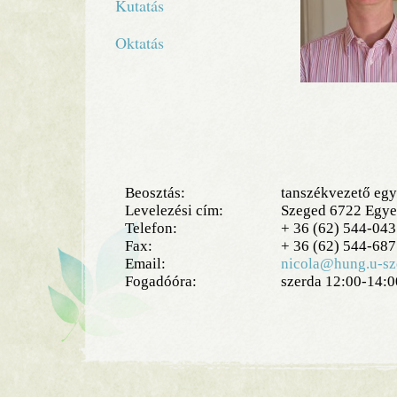
Kutatás
Oktatás
Beosztás:
tanszékvezető eg
Levelezési cím:
Szeged 6722 Egyet
Telefon:
+
36 (62) 544-043
Fax:
+
36 (62) 544-687
Email:
nicola@hung.u-sz
Fogadóóra:
szerda 12:00-14:0