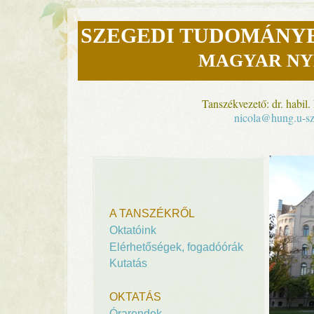
SZEGEDI TUDOMÁNY
MAGYAR NY
Tanszékvezető: dr. habil
nicola@hung.u-s
A TANSZÉKRŐL
Oktatóink
Elérhetőségek, fogadóórák
Kutatás
OKTATÁS
Órarendek